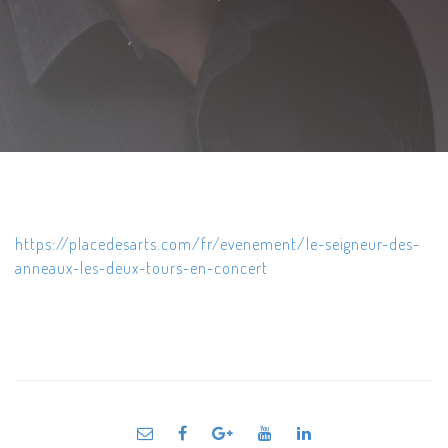
https://placedesarts.com/fr/evenement/le-seigneur-des-
anneaux-les-deux-tours-en-concert