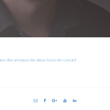
neur-des-anneaux-les-deux-tours-en-concert