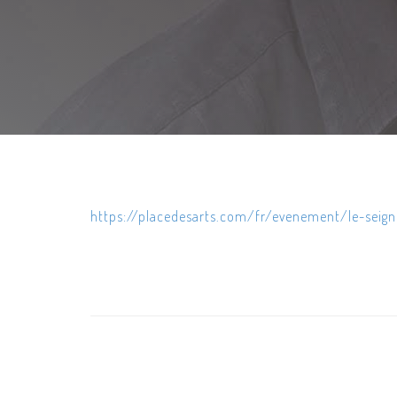
https://placedesarts.com/fr/evenement/le-seig