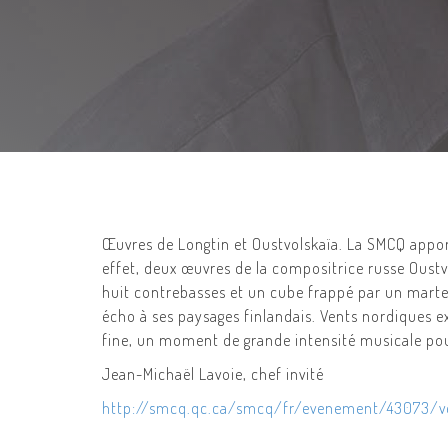
Œuvres de Longtin et Oustvolskaïa. La SMCQ appor
effet, deux œuvres de la compositrice russe Oustv
huit contrebasses et un cube frappé par un martea
écho à ses paysages finlandais. Vents nordiques ex
fine, un moment de grande intensité musicale pou
Jean-Michaël Lavoie, chef invité
http://smcq.qc.ca/smcq/fr/evenement/43073/ve