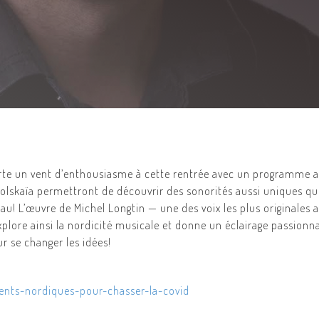
te un vent d’enthousiasme à cette rentrée avec un programme alli
olskaïa permettront de découvrir des sonorités aussi uniques que
u! L’œuvre de Michel Longtin — une des voix les plus originales 
plore ainsi la nordicité musicale et donne un éclairage passionna
r se changer les idées!
nts-nordiques-pour-chasser-la-covid