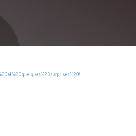
n%20et%20quelques%20surprises%20
!