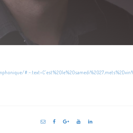
ymphonique/#:~:text=C'est%20le%20samedi%2027,mets%2Dvi