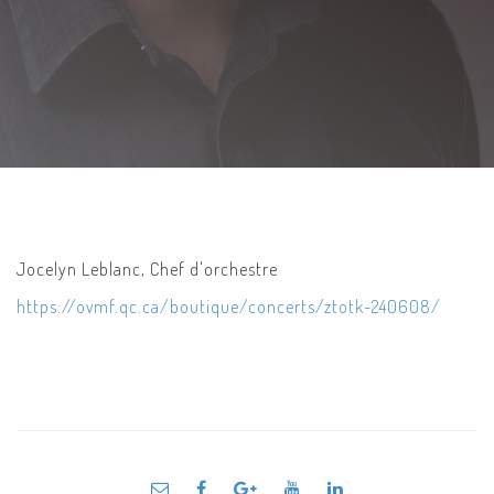
Jocelyn Leblanc, Chef d'orchestre
https://ovmf.qc.ca/boutique/concerts/ztotk-240608/